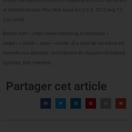
impairs excitation-contraction coupling and Ca2+ dynamics
in striated muscle. Proc Natl Acad Sci U S A. 2012 Aug 13.
[/su_note]
[button href= »http://www.osteomag.fr/boutique/ »
target= »_blank » align= »center »]La suite de cet article est
réservée aux abonnés. Je m’abonne en cliquant ici[/button]
[/groups_non_member]
Partager cet article