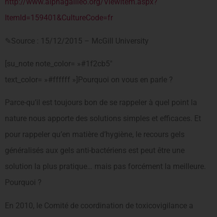
http://www.alphagalileo.org/ViewItem.aspx?
ItemId=159401&CultureCode=fr
✎Source : 15/12/2015 – McGill University
[su_note note_color= »#1f2cb5″
text_color= »#ffffff »]Pourquoi on vous en parle ?
Parce-qu’il est toujours bon de se rappeler à quel point la
nature nous apporte des solutions simples et efficaces. Et
pour rappeler qu’en matière d’hygiène, le recours gels
généralisés aux gels anti-bactériens est peut être une
solution la plus pratique… mais pas forcément la meilleure.
Pourquoi ?
En 2010, le Comité de coordination de toxicovigilance a