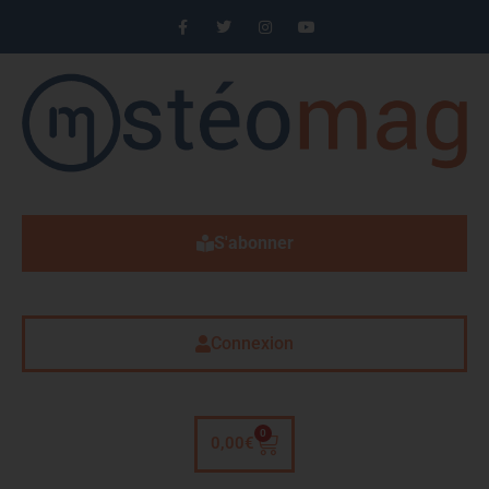
S'abonner
Connexion
0
0,00
€