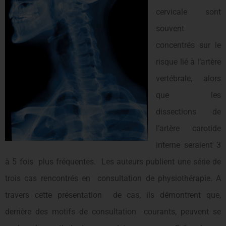
cervicale sont
souvent
concentrés sur le
risque lié à l’artère
vertébrale, alors
que les
dissections de
l’artère carotide
interne seraient 3
à 5 fois plus fréquentes. Les auteurs publient une série de
trois cas rencontrés en consultation de physiothérapie. A
travers cette présentation de cas, ils démontrent que,
derrière des motifs de consultation courants, peuvent se