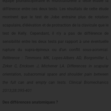
équipe pluridisciplinaire et multiculturelle a testé étudié la
différence entre ces deux tests. Les résultats de cette étude
montrent que le test de Jobe entraine plus de rotation
scapulaire, d’élévation et de protraction de la clavicule que le
test de Kelly. Cependant, il n’y a pas de différence de
sensibilité entre les deux tests par rapport à une éventuelle
rupture du supra-épineux ou d’un conflit sous-acromial
.
Référence : Timmons MK, Lopes-Albers AD, Borgsmiller L,
Zirker C, Ericksen J, Michener LA. Differences in scapular
orientation, subacromial space and shoulder pain between
the full can and empty can tests. Clinical Biomechanics
2013;28:395-401
Des différences anatomiques ?