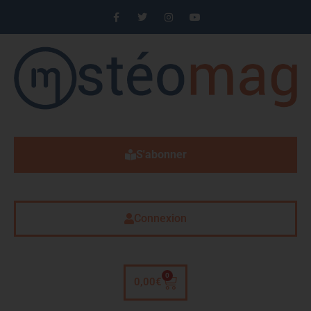
S'abonner
Connexion
0
0,00
€