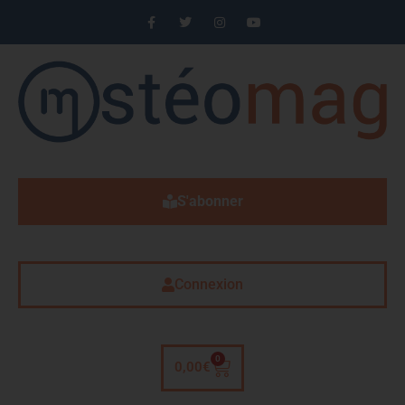
S'abonner
Connexion
0
0,00
€