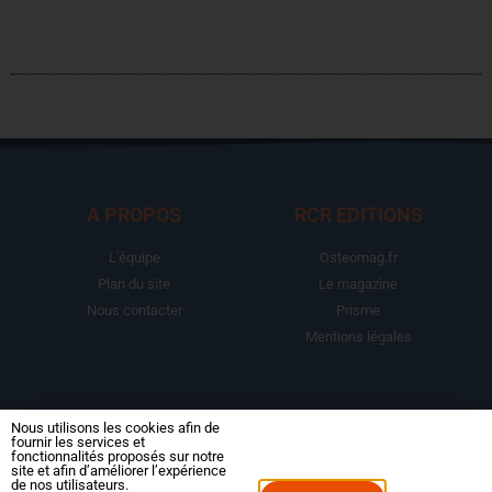
A PROPOS
RCR EDITIONS
L'équipe
Osteomag.fr
Plan du site
Le magazine
Nous contacter
Prisme
Mentions légales
LA BOUTIQUE
ESPACE ABONNE
Nous utilisons les cookies afin de
fournir les services et
fonctionnalités proposés sur notre
Abonnements
Mon compte
site et afin d’améliorer l’expérience
de nos utilisateurs.
Le magazine
Mes commandes