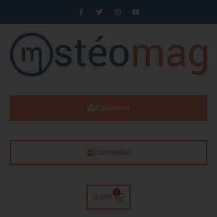
S'abonner
Connexion
0
0,00
€