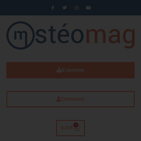
S'abonner
Connexion
0
0,00
€