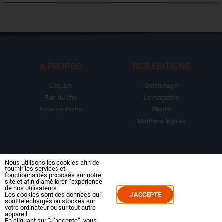
A PROPOS
RCR EDITIONS
L'équipe
Osteomag.fr
Plan du site
Le magazine
Nous contacter
Prisme
Mentions légales
LA BOUTIQUE
ESPACE ABONNE
Nous utilisons les cookies afin de
fournir les services et
fonctionnalités proposés sur notre
Abonnements
Mon compte
site et afin d’améliorer l’expérience
de nos utilisateurs.
Le magazine
Mes commandes
Les cookies sont des données qui
J'ACCEPTE
sont téléchargés ou stockés sur
Packs
Mes abonnements
votre ordinateur ou sur tout autre
appareil.
Reportages
En cliquant sur ”J’accepte”, vous