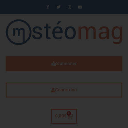
S'abonner
Connexion
0
0,00
€