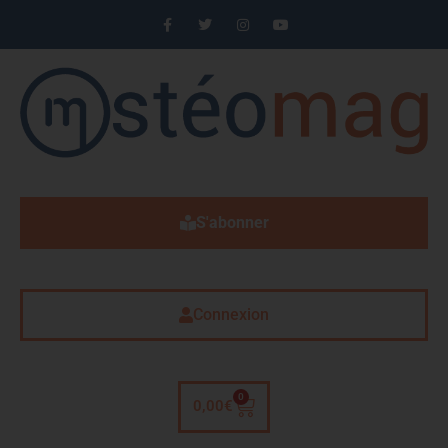
S'abonner
Connexion
0
0,00
€