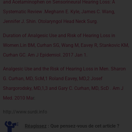
and Acetaminophen on Sensorineural Hearing Loss: A
Systematic Review .Meghann E. Kyle, James C. Wang,
Jennifer J. Shin. Otolaryngol Head Neck Surg
.
Duration of Analgesic Use and Risk of Hearing Loss in
Women.Lin BM, Curhan SG, Wang M, Eavey R, Stankovic KM,
Curhan GC. Am J Epidemiol. 2017 Jan 1.
Analgesic Use and the Risk of Hearing Loss in Men. Sharon
G. Curhan, MD, ScM,1 Roland Eavey, MD,2 Josef
Shargorodsky, MD,1,3 and Gary C. Curhan, MD, ScD . Am J
Med. 2010 Ma
r.
http://www.surdi.info
Réagissez
: Que pensez-vous de cet article ?