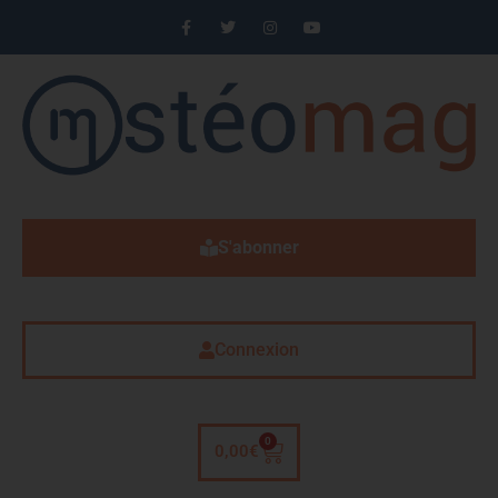
S'abonner
Connexion
0
0,00
€