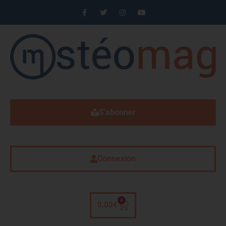
S'abonner
Connexion
0
0,00
€