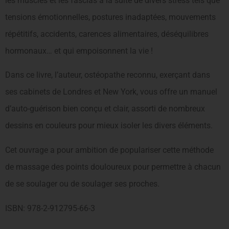
les muscles et les fascias à la suite de divers stress tels que
tensions émotionnelles, postures inadaptées, mouvements
répétitifs, accidents, carences alimentaires, déséquilibres
hormonaux… et qui empoisonnent la vie !
Dans ce livre, l’auteur, ostéopathe reconnu, exerçant dans
ses cabinets de Londres et New York, vous offre un manuel
d’auto-guérison bien conçu et clair, assorti de nombreux
dessins en couleurs pour mieux isoler les divers éléments.
Cet ouvrage a pour ambition de populariser cette méthode
de massage des points douloureux pour permettre à chacun
de se soulager ou de soulager ses proches.
ISBN: 978-2-912795-66-3