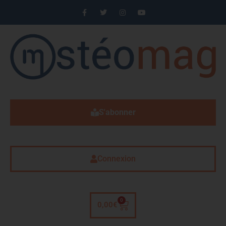
S'abonner
Connexion
0
0,00
€