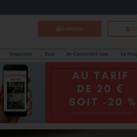
S'abonner
Co
Organiser
Voir
In-Conscient-iser
Le mag