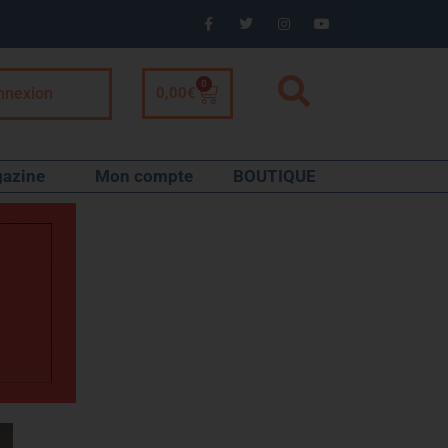
0
nnexion
0,00
€
azine
Mon compte
BOUTIQUE