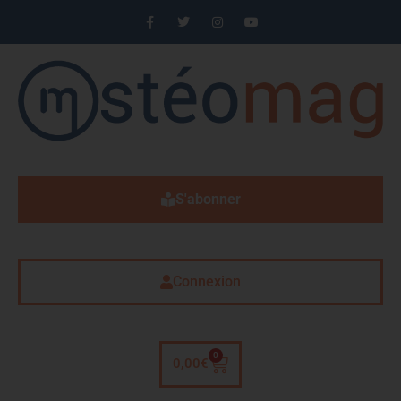
S'abonner
Connexion
0
0,00
€