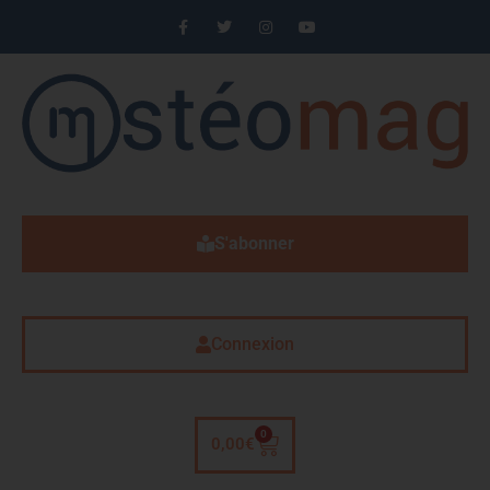
S'abonner
Connexion
0
0,00
€