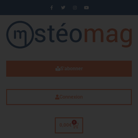
S'abonner
Connexion
0
0,00
€