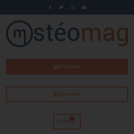
S'abonner
Connexion
0
0,00
€