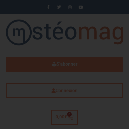
S'abonner
Connexion
0
0,00
€