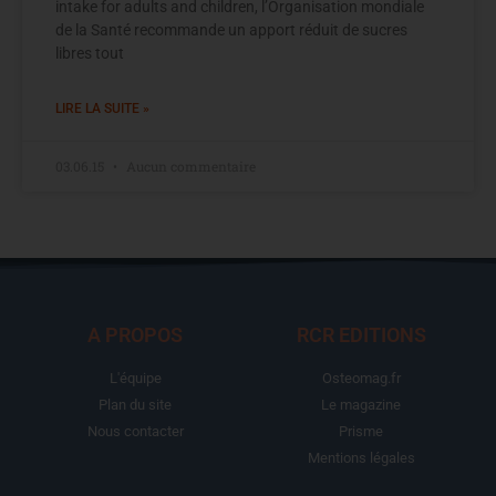
intake for adults and children, l’Organisation mondiale
de la Santé recommande un apport réduit de sucres
libres tout
LIRE LA SUITE »
03.06.15
Aucun commentaire
A PROPOS
RCR EDITIONS
L'équipe
Osteomag.fr
Plan du site
Le magazine
Nous contacter
Prisme
Mentions légales