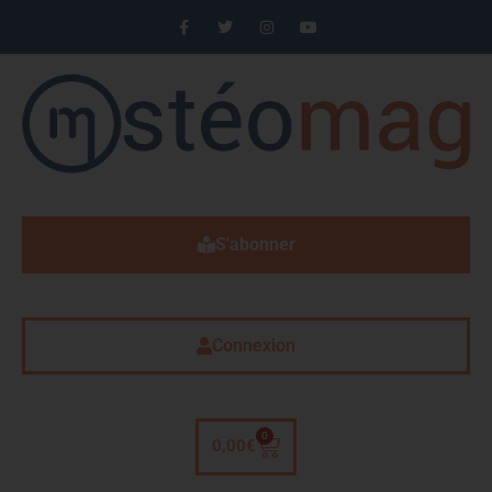
S'abonner
Connexion
0
0,00
€