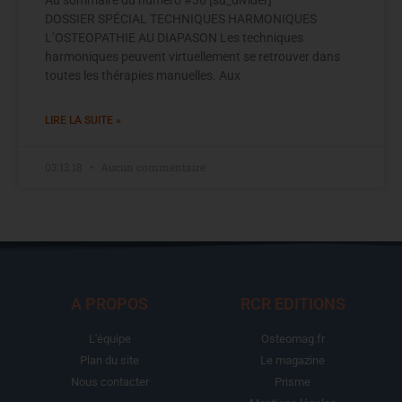
Au sommaire du numéro #36 [su_divider]
DOSSIER SPÉCIAL TECHNIQUES HARMONIQUES
L’OSTEOPATHIE AU DIAPASON Les techniques
harmoniques peuvent virtuellement se retrouver dans
toutes les thérapies manuelles. Aux
LIRE LA SUITE »
03.13.18
Aucun commentaire
A PROPOS
RCR EDITIONS
L'équipe
Osteomag.fr
Plan du site
Le magazine
Nous contacter
Prisme