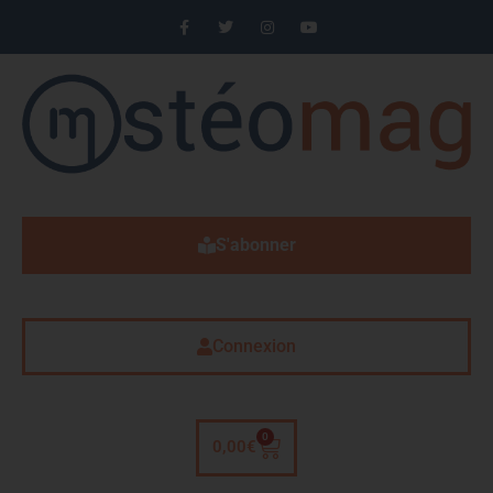
S'abonner
Connexion
0
0,00
€