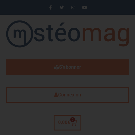
S'abonner
Connexion
0
0,00
€