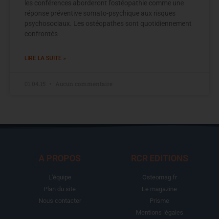
les conférences aborderont l’ostéopathie comme une
réponse préventive somato-psychique aux risques
psychosociaux. Les ostéopathes sont quotidiennement
confrontés
LIRE LA SUITE »
01.04.15
Aucun commentaire
A PROPOS
RCR EDITIONS
L'équipe
Osteomag.fr
Plan du site
Le magazine
Nous contacter
Prisme
Mentions légales