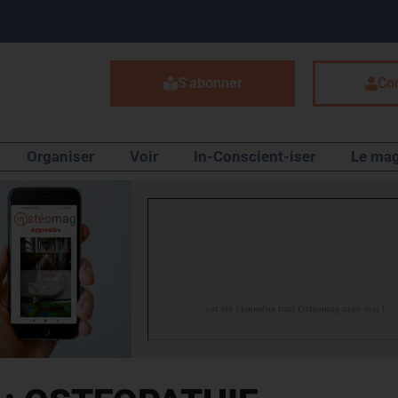
S'abonner
Co
Organiser
Voir
In-Conscient-iser
Le mag