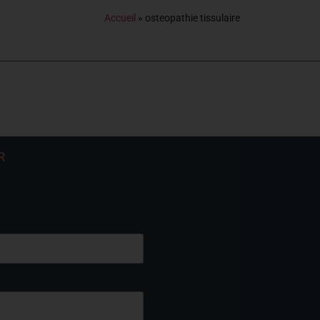
Accueil
»
osteopathie tissulaire
R