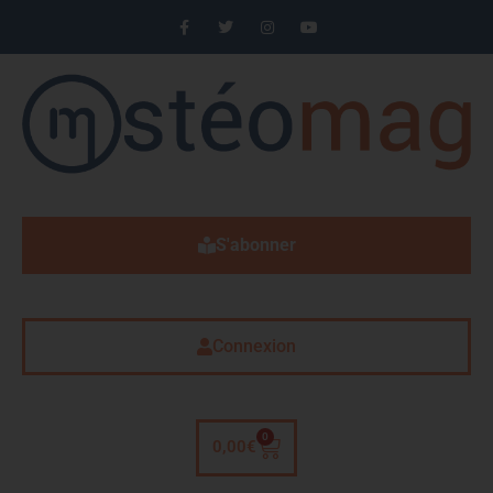
S'abonner
Connexion
0
0,00
€