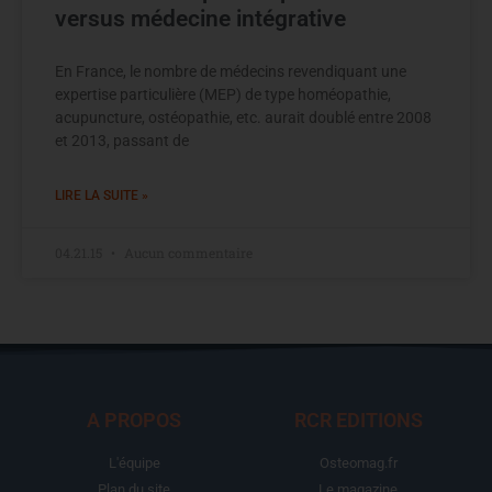
versus médecine intégrative
En France, le nombre de médecins revendiquant une
expertise particulière (MEP) de type homéopathie,
acupuncture, ostéopathie, etc. aurait doublé entre 2008
et 2013, passant de
LIRE LA SUITE »
04.21.15
Aucun commentaire
A PROPOS
RCR EDITIONS
L'équipe
Osteomag.fr
Plan du site
Le magazine