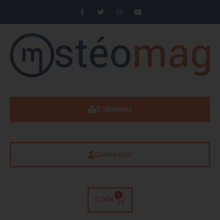
S'abonner
Connexion
0
0,00
€