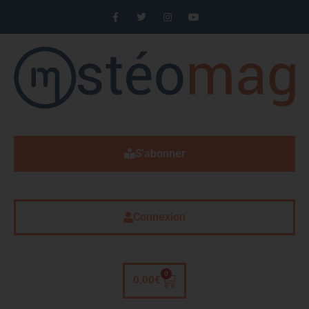
S'abonner
Connexion
0
0,00
€