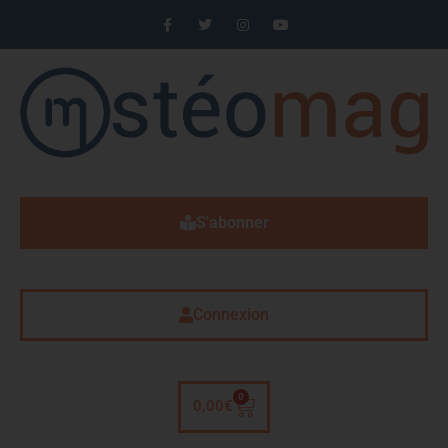
S'abonner
Connexion
0
0,00
€