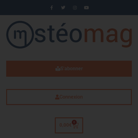
S'abonner
Connexion
0
0,00
€