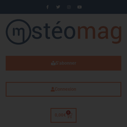
S'abonner
Connexion
0
0,00
€