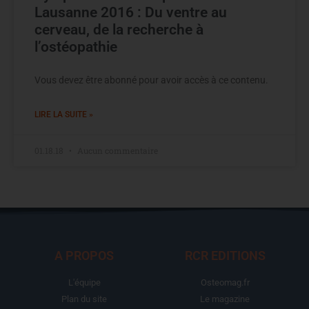
Lausanne 2016 : Du ventre au
cerveau, de la recherche à
l’ostéopathie
Vous devez être abonné pour avoir accès à ce contenu.
LIRE LA SUITE »
01.18.18
Aucun commentaire
A PROPOS
RCR EDITIONS
L'équipe
Osteomag.fr
Plan du site
Le magazine