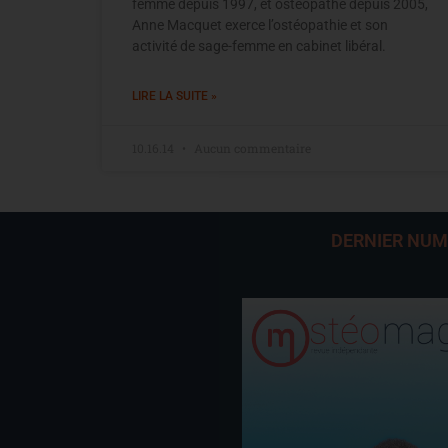
femme depuis 1997, et ostéopathe depuis 2005,
Anne Macquet exerce l’ostéopathie et son
activité de sage-femme en cabinet libéral.
LIRE LA SUITE »
10.16.14
Aucun commentaire
DERNIER NU