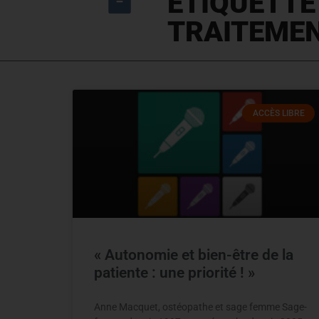
ÉTIQUETTE
TRAITEME
ACCÈS LIBRE
« Autonomie et bien-être de la
patiente : une priorité ! »
Anne Macquet, ostéopathe et sage femme Sage-