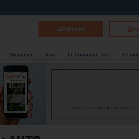
S'abonner
Co
Organiser
Voir
In-Conscient-iser
Le mag