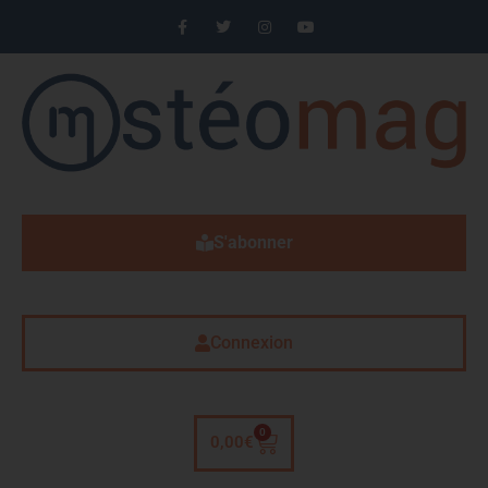
S'abonner
Connexion
0
0,00
€