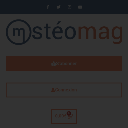
S'abonner
Connexion
0
0,00
€