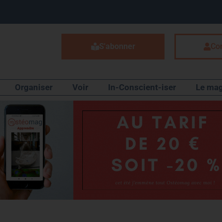
S'abonner
Co
Organiser
Voir
In-Conscient-iser
Le mag