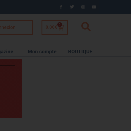
0
nnexion
0,00
€
azine
Mon compte
BOUTIQUE