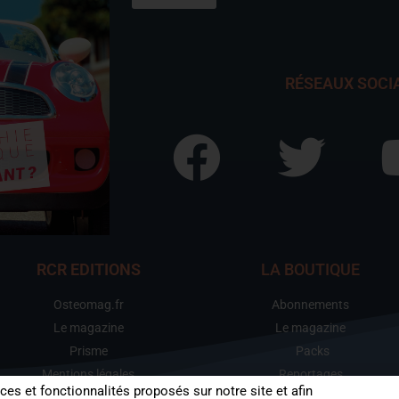
RÉSEAUX SOCI
RCR EDITIONS
LA BOUTIQUE
Osteomag.fr
Abonnements
Le magazine
Le magazine
Prisme
Packs
Mentions légales
Reportages
ices et fonctionnalités proposés sur notre site et afin
Dossiers