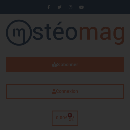
S'abonner
Connexion
0
0,00
€