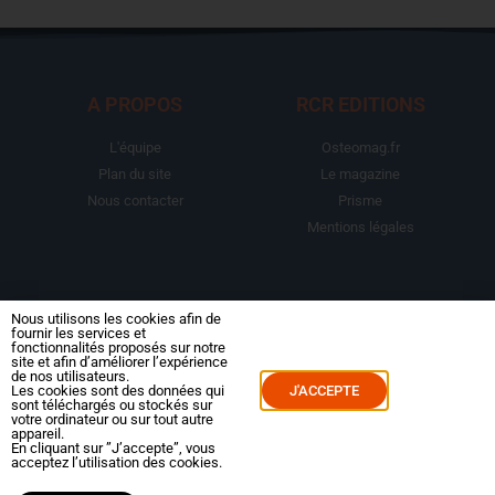
A PROPOS
RCR EDITIONS
L'équipe
Osteomag.fr
Plan du site
Le magazine
Nous contacter
Prisme
Mentions légales
LA BOUTIQUE
ESPACE ABONNE
Nous utilisons les cookies afin de
fournir les services et
fonctionnalités proposés sur notre
Abonnements
Mon compte
site et afin d’améliorer l’expérience
de nos utilisateurs.
Le magazine
Mes commandes
Les cookies sont des données qui
J'ACCEPTE
sont téléchargés ou stockés sur
Packs
Mes abonnements
votre ordinateur ou sur tout autre
appareil.
Reportages
En cliquant sur ”J’accepte”, vous
acceptez l’utilisation des cookies.
Dossiers