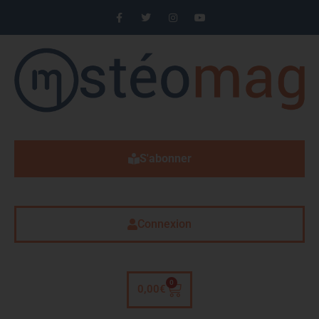
S'abonner
Connexion
0
0,00
€