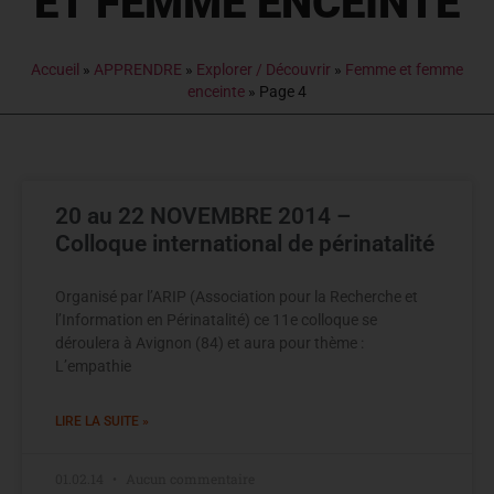
ET FEMME ENCEINTE
Accueil
»
APPRENDRE
»
Explorer / Découvrir
»
Femme et femme
enceinte
»
Page 4
20 au 22 NOVEMBRE 2014 –
Colloque international de périnatalité
Organisé par l’ARIP (Association pour la Recherche et
l’Information en Périnatalité) ce 11e colloque se
déroulera à Avignon (84) et aura pour thème :
L’empathie
LIRE LA SUITE »
01.02.14
Aucun commentaire