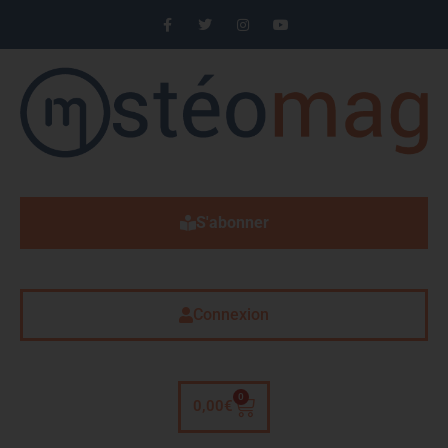
S'abonner
Connexion
0
0,00
€