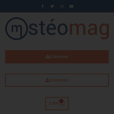
S'abonner
Connexion
0
0,00
€