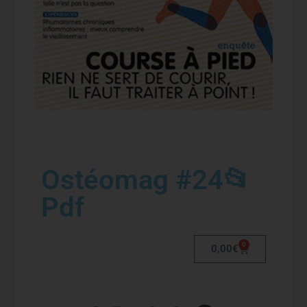
Ostéomag #24📂
Pdf
0
0,00
€