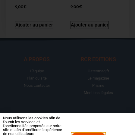
9,00
€
9,00
€
Ajouter au panier
Ajouter au panier
A PROPOS
RCR EDITIONS
L'équipe
Osteomag.fr
Plan du site
Le magazine
Nous contacter
Prisme
Mentions légales
LA BOUTIQUE
ESPACE ABONNE
Nous utilisons les cookies afin de
fournir les services et
fonctionnalités proposés sur notre
Abonnements
Mon compte
site et afin d’améliorer l’expérience
de nos utilisateurs.