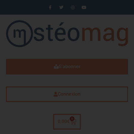
S'abonner
Connexion
0
0,00
€