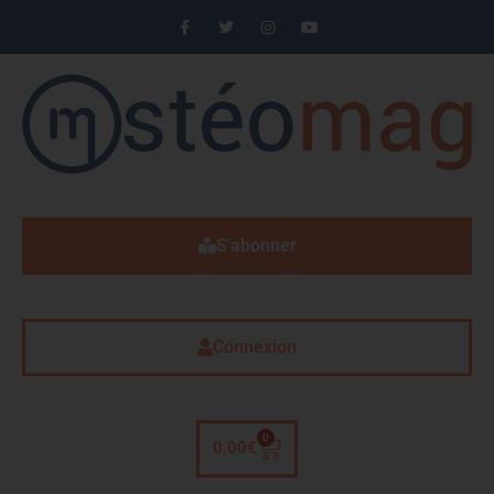
S'abonner
Connexion
0
0,00
€