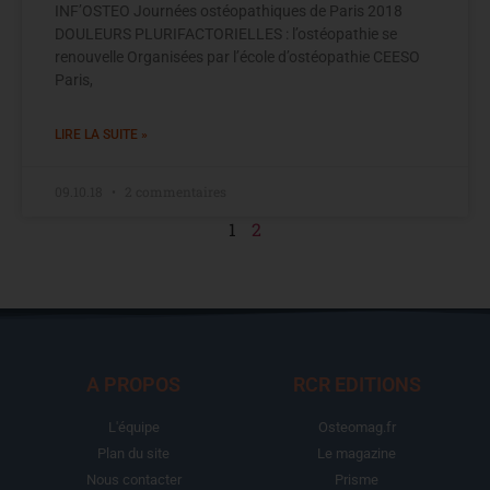
INF’OSTEO Journées ostéopathiques de Paris 2018
DOULEURS PLURIFACTORIELLES : l’ostéopathie se
renouvelle Organisées par l’école d’ostéopathie CEESO
Paris,
LIRE LA SUITE »
09.10.18
2 commentaires
1
2
A PROPOS
RCR EDITIONS
L'équipe
Osteomag.fr
Plan du site
Le magazine
Nous contacter
Prisme